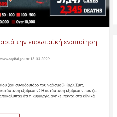
βαριά την ευρωπαϊκή ενοποίηση
/www.capital.gr στις 18-03-2020
ου (και συνοδοιπόρο του ναζισμού) Καρλ Σμιτ,
 κατάσταση εξαίρεσης”. Η κατάσταση εξαίρεσης που ζει
ποκαλύπτει ότι η κυριαρχία ανήκει πάντα στα εθνικά