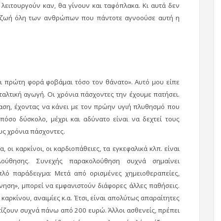
 λειτουργούν καν, θα γίνουν και ταφόπλακα. Κι αυτά δεν
τη ζωή όλη των ανθρώπων που πάντοτε αγνοούσε αυτή η
ι πρώτη φορά φοβάμαι τόσο τον θάνατο». Αυτό μου είπε
αλτική αγωγή. Οι χρόνια πάσχοντες την έχουμε πατήσει.
ταση, έχοντας να κάνει με τον πρώην υγιή πλυθησμό που
πόσο δύσκολο, μέχρι και αδύνατο είναι να δεχτεί τους
ους χρόνια πάσχοντες.
οι καρκίνοι, οι καρδιοπάθειες, τα εγκεφαλικά κλπ. είναι
ούθησης. Συνεχής παρακολούθηση συχνά σημαίνει
λό παράδειγμα: Μετά από ορισμένες χημειοθεραπείες,
νηση», μπορεί να εμφανιστούν διάφορες άλλες παθήσεις.
αρκίνου, αναιμίες κ.α. Έτσι, είναι απολύτως απαραίτητες
στίζουν συχνά πάνω από 200 ευρώ. Άλλοι ασθενείς, πρέπει