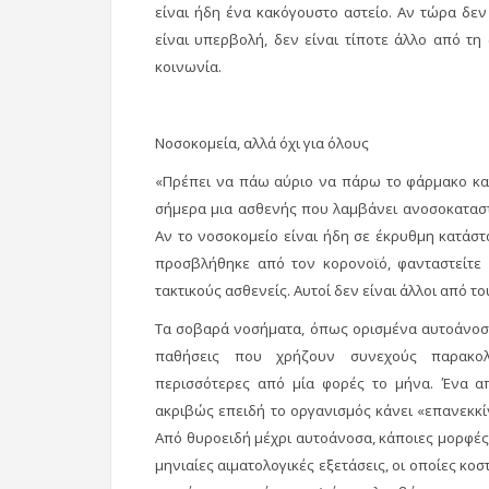
είναι ήδη ένα κακόγουστο αστείο. Αν τώρα δεν
είναι υπερβολή, δεν είναι τίποτε άλλο από 
κοινωνία.
Νοσοκομεία, αλλά όχι για όλους
«Πρέπει να πάω αύριο να πάρω το φάρμακο κα
σήμερα μια ασθενής που λαμβάνει ανοσοκαταστ
Αν το νοσοκομείο είναι ήδη σε έκρυθμη κατάσ
προσβλήθηκε από τον κορονοϊό, φανταστείτε 
τακτικούς ασθενείς. Αυτοί δεν είναι άλλοι από τ
Τα σοβαρά νοσήματα, όπως ορισμένα αυτοάνοσα, 
παθήσεις που χρήζουν συνεχούς παρακολ
περισσότερες από μία φορές το μήνα. Ένα απ
ακριβώς επειδή το οργανισμός κάνει «επανεκκί
Από θυροειδή μέχρι αυτοάνοσα, κάποιες μορφές κ
μηνιαίες αιματολογικές εξετάσεις, οι οποίες κο