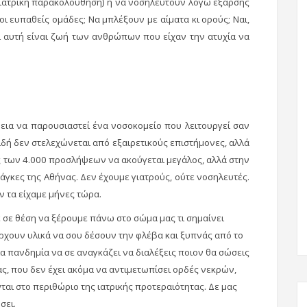
 ιατρική παρακολούθηση) ή να νοσηλευτούν λόγω έξαρσης
ι ευπαθείς ομάδες; Να μπλέξουν με αίματα κι ορούς; Ναι,
Κι αυτή είναι ζωή των ανθρώπων που είχαν την ατυχία να
θεια να παρουσιαστεί ένα νοσοκομείο που λειτουργεί σαν
πειδή δεν στελεχώνεται από εξαιρετικούς επιστήμονες, αλλά
ς των 4.000 προσλήψεων να ακούγεται μεγάλος, αλλά στην
άγκες της Αθήνας. Δεν έχουμε γιατρούς, ούτε νοσηλευτές.
εν τα είχαμε μήνες τώρα.
ε σε θέση να ξέρουμε πάνω στο σώμα μας τι σημαίνει
άρχουν υλικά να σου δέσουν την φλέβα και ξυπνάς από το
ια πανδημία να σε αναγκάζει να διαλέξεις ποιον θα σώσεις
ας, που δεν έχει ακόμα να αντιμετωπίσει ορδές νεκρών,
νται στο περιθώριο της ιατρικής προτεραιότητας. Δε μας
σει.