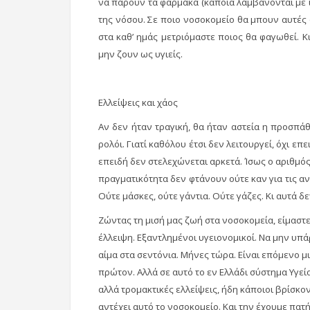
να πάρουν τα φάρμακα (κάποια λαμβάνονται με
της νόσου. Σε ποιο νοσοκομείο θα μπουν αυτές ο
στα καθ’ ημάς μετριόμαστε ποιος θα φαγωθεί. 
μην ζουν ως υγιείς.
Ελλείψεις και χάος
Αν δεν ήταν τραγική, θα ήταν αστεία η προσπά
ρολόι. Γιατί καθόλου έτσι δεν λειτουργεί, όχι ε
επειδή δεν στελεχώνεται αρκετά. Ίσως ο αριθμό
πραγματικότητα δεν φτάνουν ούτε καν για τις αν
Ούτε μάσκες, ούτε γάντια. Ούτε γάζες. Κι αυτά δ
Ζώντας τη μισή μας ζωή στα νοσοκομεία, είμαστ
έλλειψη. Εξαντλημένοι υγειονομικοί. Να μην υπ
αίμα στα σεντόνια. Μήνες τώρα. Είναι επόμενο μ
πρώτον. Αλλά σε αυτό το εν Ελλάδι σύστημα Υγεί
αλλά τρομακτικές ελλείψεις, ήδη κάποιοι βρίσκο
αντέχει αυτό το νοσοκομείο. Και την έχουμε πατή