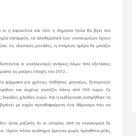
 κι η καραντίνα και τότε η δημόσια Υγεία θα βγει πιο
ομία καταρρέει, τα αποθεματικά των νοσοκομείων έχουν
ύσει τις ιδιωτικές μονάδες, η επόμενη ημέρα δε μοιάζει
αλύπτονται οι νοσηλευτικές ανάγκες όλων: Από εξετάσεις
όμαστε τις μαύρες εποχές του 2012…
α φάρμακα για χρόνιες παθήσεις μηνιαίως, ξεπερνούν
κεφάλου και αυχένα, κοστίζει πάνω από 550 ευρώ. Οι
ς δεκάδες χιλιάδες ευρώ. Και η κυβέρνηση εισηγήθηκε τα
βγαίνει με καμία προσθαφαίρεση ένα άθροισμα που να
εν είναι μαζικός. Κι οι ιστορίες από τα νοσοκομεία δε
ια; Ξέρετε πόσοι ανάπηροι έμειναν χωρίς πρόσθετα μέλη,