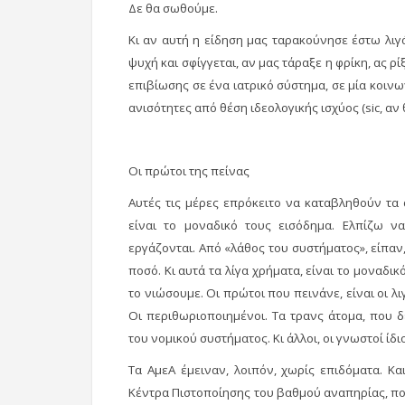
Δε θα σωθούμε.
Κι αν αυτή η είδηση μας ταρακούνησε έστω λιγά
ψυχή και σφίγγεται, αν μας τάραξε η φρίκη, ας ρ
επιβίωσης σε ένα ιατρικό σύστημα, σε μία κοινω
ανισότητες από θέση ιδεολογικής ισχύος (sic, αν
Οι πρώτοι της πείνας
Αυτές τις μέρες επρόκειτο να καταβληθούν τα 
είναι το μοναδικό τους εισόδημα. Ελπίζω 
εργάζονται. Από «λάθος του συστήματος», είπαν
ποσό. Κι αυτά τα λίγα χρήματα, είναι το μοναδικ
το νιώσουμε. Οι πρώτοι που πεινάνε, είναι οι λ
Οι περιθωριοποιημένοι. Τα τρανς άτομα, που δ
του νομικού συστήματος. Κι άλλοι, οι γνωστοί ίδιο
Τα ΑμεΑ έμειναν, λοιπόν, χωρίς επιδόματα. Κ
Κέντρα Πιστοποίησης του βαθμού αναπηρίας, που