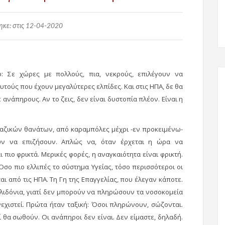
κε: στις 12-04-2020
ο: Σε χώρες με πολλούς, πια, νεκρούς, επιλέγουν να
τούς που έχουν μεγαλύτερες ελπίδες. Και στις ΗΠΑ, δε θα
νάπηρους. Αν το ζεις, δεν είναι δυστοπία πλέον. Είναι η
μαζικών θανάτων, από καραμπόλες μέχρι -εν προκειμένω-
ύν να επιζήσουν. Απλώς να, όταν έρχεται η ώρα να
 πιο φρικτά. Μερικές φορές, η αναγκαιότητα είναι φρικτή.
Όσο πιο ελλιπές το σύστημα Υγείας, τόσο περισσότεροι οι
αι από τις ΗΠΑ. Τη Γη της Επαγγελίας, που έλεγαν κάποτε.
λιδόνια, γιατί δεν μπορούν να πληρώσουν τα νοσοκομεία
υνεχιστεί. Πρώτα ήταν ταξική: Όσοι πληρώνουν, σώζονται.
ί θα σωθούν. Οι ανάπηροι δεν είναι. Δεν είμαστε, δηλαδή.