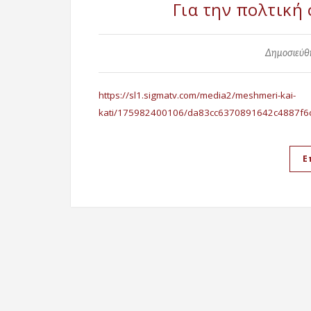
Για την πολτική
Δημοσιεύθη
https://sl1.sigmatv.com/media2/meshmeri-kai-
kati/175982400106/da83cc6370891642c4887f6
Ε