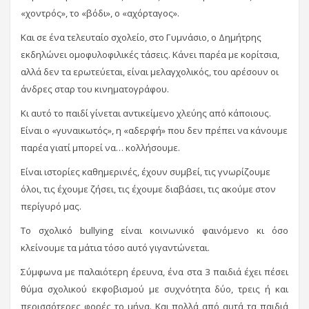
«χοντρός», το «βόδι», ο «αχόρταγος».
Και σε ένα τελευταίο σχολείο, στο Γυμνάσιο, ο Δημήτρης
εκδηλώνει ομοφυλοφιλικές τάσεις. Κάνει παρέα με κορίτσια,
αλλά δεν τα ερωτεύεται, είναι μελαγχολικός, του αρέσουν οι
άνδρες σταρ του κινηματογράφου.
Κι αυτό το παιδί γίνεται αντικείμενο χλεύης από κάποιους.
Είναι ο «γυναικωτός», η «αδερφή» που δεν πρέπει να κάνουμε
παρέα γιατί μπορεί να… κολλήσουμε.
Είναι ιστορίες καθημερινές, έχουν συμβεί, τις γνωρίζουμε
όλοι, τις έχουμε ζήσει, τις έχουμε διαβάσει, τις ακούμε στον
περίγυρό μας.
Το σχολικό bullying είναι κοινωνικό φαινόμενο κι όσο
κλείνουμε τα μάτια τόσο αυτό γιγαντώνεται.
Σύμφωνα με παλαιότερη έρευνα, ένα στα 3 παιδιά έχει πέσει
θύμα σχολικού εκφοβισμού με συχνότητα δύο, τρεις ή και
περισσότερες φορές το μήνα. Και πολλά από αυτά τα παιδιά