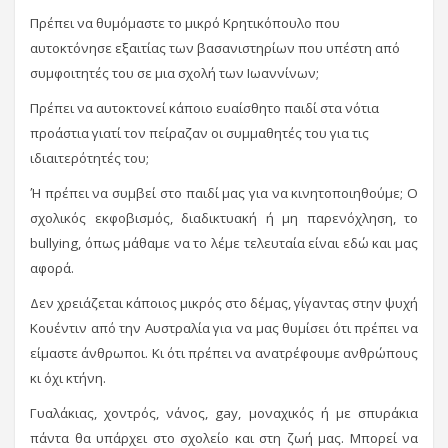
Πρέπει να θυμόμαστε το μικρό Κρητικόπουλο που
αυτοκτόνησε εξαιτίας των βασανιστηρίων που υπέστη από
συμφοιτητές του σε μια σχολή των Ιωαννίνων;
Πρέπει να αυτοκτονεί κάποιο ευαίσθητο παιδί στα νότια
προάστια γιατί τον πείραζαν οι συμμαθητές του για τις
ιδιαιτερότητές του;
Ή πρέπει να συμβεί στο παιδί μας για να κινητοποιηθούμε; Ο
σχολικός εκφοβισμός, διαδικτυακή ή μη παρενόχληση, το
bullying, όπως μάθαμε να το λέμε τελευταία είναι εδώ και μας
αφορά.
Δεν χρειάζεται κάποιος μικρός στο δέμας, γίγαντας στην ψυχή
Κουέντιν από την Αυστραλία για να μας θυμίσει ότι πρέπει να
είμαστε άνθρωποι. Κι ότι πρέπει να ανατρέφουμε ανθρώπους
κι όχι κτήνη.
Γυαλάκιας, χοντρός, νάνος, gay, μοναχικός ή με σπυράκια
πάντα θα υπάρχει στο σχολείο και στη ζωή μας. Μπορεί να