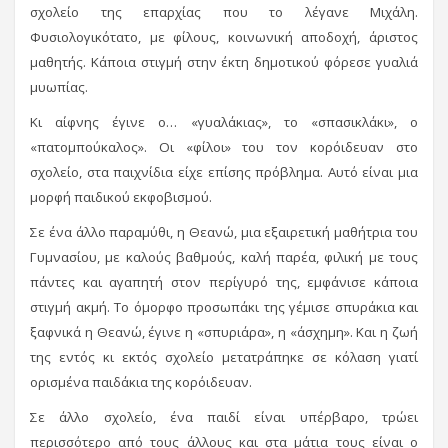
σχολείο της επαρχίας που το λέγανε Μιχάλη.
Φυσιολογικότατο, με φίλους, κοινωνική αποδοχή, άριστος
μαθητής. Κάποια στιγμή στην έκτη δημοτικού φόρεσε γυαλιά
μυωπίας.
Κι αίφνης έγινε ο… «γυαλάκιας», το «σπασικλάκι», ο
«πατομπούκαλος». Οι «φίλοι» του τον κορόιδευαν στο
σχολείο, στα παιχνίδια είχε επίσης πρόβλημα. Αυτό είναι μια
μορφή παιδικού εκφοβισμού.
Σε ένα άλλο παραμύθι, η Θεανώ, μια εξαιρετική μαθήτρια του
Γυμνασίου, με καλούς βαθμούς, καλή παρέα, φιλική με τους
πάντες και αγαπητή στον περίγυρό της, εμφάνισε κάποια
στιγμή ακμή. Το όμορφο προσωπάκι της γέμισε σπυράκια και
ξαφνικά η Θεανώ, έγινε η «σπυριάρα», η «άσχημη». Και η ζωή
της εντός κι εκτός σχολείο μετατράπηκε σε κόλαση γιατί
ορισμένα παιδάκια της κορόιδευαν.
Σε άλλο σχολείο, ένα παιδί είναι υπέρβαρο, τρώει
περισσότερο από τους άλλους και στα μάτια τους είναι ο