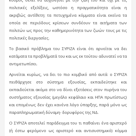
κόσμος θέλει να ασχοληθεί με την ζωή του και όχι με τις
πολιτικές εξελίξεις, ωστόσο η πραγματικότητα είναι η
ακριβώς αντίθετη: τα πετυχημένα κόμματα είναι εκείνα τα
οποία σε περιόδους κρίσεων συνδέουν τα αιτήματα των
πολιτών ως προς την καθημερινότητα των ζωών τους με τις
πολιτικές διεργασίες.
Το βασικό πρόβλημα του ΣΥΡΙΖΑ είναι ότι αρνείται να δει
κατάματα τα προβλήματά του και ως εκ τούτου αδυνατεί να τα
αντιμετωπίσει.
Αρνείται κυρίως, να δει το πιο κομβικό από αυτά: ο ΣΥΡΙΖΑ
πειθάρχησε στο σύστημα εξουσίας, εκπαιδεύτηκε και
εκπαιδεύεται ακόμα στο να δίνει εξετάσεις στον πυρήνα του
συστήματος εξουσίας (μεγάλο κεφάλαιο και ΗΠΑ πρωτίστως)
και επομένως δεν έχει κανένα λόγο ύπαρξης, παρά μόνο ως
παραπληρωματική δύναμη- δορυφόρος της ΝΔ.
Ο ΣΥΡΙΖΑ αποτελεί παράδειγμα του τι παθαίνει ένα αριστερό
(ή έστω φερόμενο ως αριστερό και αντισυστημικό) κόμμα