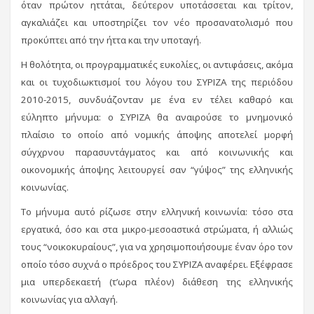
όταν πρώτον ηττάται, δεύτερον υποτάσσεται και τρίτον,
αγκαλιάζει και υποστηρίζει τον νέο προσανατολισμό που
προκύπτει από την ήττα και την υποταγή.
Η θολότητα, οι προγραμματικές ευκολίες, οι αντιφάσεις, ακόμα
και οι τυχοδιωκτισμοί του λόγου του ΣΥΡΙΖΑ της περιόδου
2010-2015, συνδυάζονταν με ένα εν τέλει καθαρό και
εύληπτο μήνυμα: ο ΣΥΡΙΖΑ θα αναιρούσε το μνημονικό
πλαίσιο το οποίο από νομικής άποψης αποτελεί μορφή
σύγχρνου παρασυντάγματος και από κοινωνικής και
οικονομικής άποψης λειτουργεί σαν “γύψος” της ελληνικής
κοινωνίας.
Το μήνυμα αυτό ρίζωσε στην ελληνική κοινωνία: τόσο στα
εργατικά, όσο και στα μικρο-μεσοαστικά στρώματα, ή αλλιώς
τους “νοικοκυραίους”, για να χρησιμοποιήσουμε έναν όρο τον
οποίο τόσο συχνά ο πρόεδρος του ΣΥΡΙΖΑ αναφέρει. Εξέφρασε
μια υπερδεκαετή (τ’ωρα πλέον) διάθεση της ελληνικής
κοινωνίας για αλλαγή.