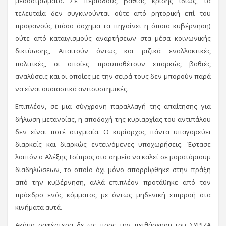
μεσοστρώματα. Σε περιόδους βαθιάς κρίσης ιδίως, τα
τελευταία δεν συγκινούνται ούτε από ρητορική επί του
προφανούς (πόσο άσχημα τα πηγαίνει η όποια κυβέρνηση)
ούτε από καταιγισμούς αναρτήσεων στα μέσα κοινωνικής
δικτύωσης, Απαιτούν όντως και ριζικά εναλλακτικές
πολιτικές, οι οποίες προϋποθέτουν επαρκώς βαθιές
αναλύσεις και οι οποίες με την σειρά τους δεν μπορούν παρά
να είναι ουσιαστικά αντισυστημικές.
Επιπλέον, σε μια σύγχρονη παραλλαγή της απαίτησης για
δήλωση μετανοίας, η αποδοχή της κυριαρχίας του αντιπάλου
δεν είναι ποτέ στιγμιαία. Ο κυρίαρχος πάντα υπαγορεύει
διαρκείς και διαρκώς εντεινόμενες υποχωρήσεις. Έφτασε
λοιπόν ο Αλέξης Τσίπρας στο σημείο να καλεί σε μορατόριουμ
διαδηλώσεων, το οποίο όχι μόνο απορρίφθηκε στην πράξη
από την κυβέρνηση, αλλά επιπλέον προτάθηκε από τον
πρόεδρο ενός κόμματος με όντως μηδενική επιρροή στα
κινήματα αυτά.
Ακόμα σαφέστερα δε ως προς την πειθάρχηση του ΣΥΡΙΖΑ