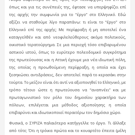
όπως και για τις συνέπειές της, έφτασε να υπερψηφίζει επί
της αρχής την συμφωνία για το “έργο” στο Ελληνικό. Εδώ
αξίζει να σταθούμε λίγο παραπάνω: τι είναι το “έργο” στο
Ελληνικό επί της αρχής; Με περίφραξη ή μη αποτελεί ένα
καταγγελθέν και από νεοφιλελεύθερους ακόμα πολιτικούς,
οικιστικό τερατούργημα. Σε μια περιοχή τόσο επιβαρυμένου
αστικού ιστού, όπως το ευρύτερο πολεοδομικό συγκρότημα
της πρωτεύουσας και η Αττική έχουμε μια νέα ιδιωτική πόλη,
της οποίας η προωθούμενη περίφραξη, η οποία και έχει
ξεσηκώσει αντιδράσεις, δεν αποτελεί παρά το κερασάκι στην
τούρτα. Το μείζον είναι ότι αντί να αξιοποιηθεί το Ελληνικό, με
τρόπο τέτοιο ώστε η πρωτεύουσα να “αναπνέει” και με
πρωταγωνιστικό τον ρόλο του δημοσίου χαρακτήρα των
πόλεων, επιλέγεται μια μέθοδος αξιοποίησης η οποία
επιβαρύνει και ιδιωτικοποιεί περαιτέρω τον δημόσιο χώρο.
Φυσικά, ο ΣΥΡΙΖΑ παλαιότερα κατήγγελλε το έργο. Τι άλλαξε
από τότε; Ότι η τρόικα πρώτα και το κουαρτέτο έπειτα (μέλη