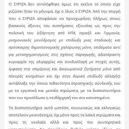
Ο ΣΥΡΙΖΑ δεν αντιλήφθηκε όμως ότι εκείνο το οποίο είχε
ριζώσει ήταν το μήνυμα, όχι ο ίδιος ο ΣΥΡΙΖΑ. Από την στιγμή
που ο ΣΥΡΙΖΑ αποφάσισε να προσχωρήσει πλήρως στους
βασικούς άξονες του συστήματος εξουσίας ως προς την
πολιτική του (
εξάρτηση από ΗΠΑ, Ισραήλ και Γερμανία,
μνημονιακός μονόδρομος με επιδίωξη μιας σταδιακής και
πρόσκαιρης δημοσιονομικής χαλάρωσης μόνο, επιδόματα αντί
για μετασχηματισμούς στις σχέσεις παραγωγής, αδιατάρακτη
κυριαρχία της ολιγαρχίας και συνδιαλλαγή με πτυχές αυτής,
έμφαση στα επιμέρους και δικαιωματικά ζητήματα μόνο από
πλευράς κινημάτων και όχι στην δομική επιδίωξη αλλαγής
)
αντάλλαξε την όποια πιθανότητα στρατηγικής σύνδεσής του
με τα εργατικά και μεσαία στρώματα, με τα διαπιστευτήρια
που του προσέδωσε η πειθάρχησή του στο κατεστημένο.
Τα διαπιστευτήρια αυτά ωστόσο, κοινωνικώς και εκλογικώς
αποτελούν μειονέκτημα, όχι μόνο προς τα λαϊκά στρώματα και
προς τη νεολαία αλλά και προς πιο συντηρητικά