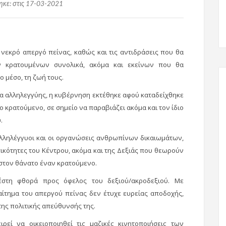
κε: στις 17-03-2021
ν νεκρό απεργό πείνας, καθώς και τις αντιδράσεις που θα
ν κρατουμένων συνολικά, ακόμα και εκείνων που θα
ο μέσο, τη ζωή τους.
μα αλληλεγγύης, η κυβέρνηση εκτέθηκε αφού καταδείχθηκε
ο κρατούμενο, σε σημείο να παραβιάζει ακόμα και τον ίδιο
.
αλληλέγγυοι και οι οργανώσεις ανθρωπίνων δικαιωμάτων,
ικότητες του Κέντρου, ακόμα και της Δεξιάς που θεωρούν
 στον θάνατο έναν κρατούμενο.
έστη φθορά προς όφελος του δεξιού/ακροδεξιού. Με
ίτημα του απεργού πείνας δεν έτυχε ευρείας αποδοχής,
της πολιτικής απεύθυνσής της.
ρεί να οικειοποιηθεί τις μαζικές κινητοποιήσεις των