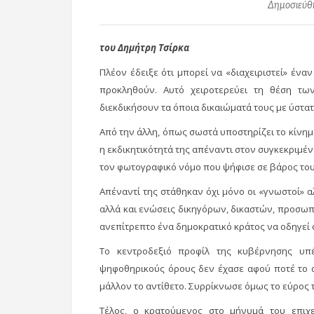
Δημοσιεύθη
του Δημήτρη Τσίρκα
Πλέον έδειξε ότι μπορεί να «διαχειριστεί» ένα
προκληθούν. Αυτό χειροτερεύει τη θέση τω
διεκδικήσουν τα όποια δικαιώματά τους με ύστατ
Από την άλλη, όπως σωστά υποστηρίζει το κίνη
η εκδικητικότητά της απέναντι στον συγκεκριμέν
τον φωτογραφικό νόμο που ψήφισε σε βάρος του
Απέναντί της στάθηκαν όχι μόνο οι «γνωστοί» 
αλλά και ενώσεις δικηγόρων, δικαστών, προσωπ
ανεπίτρεπτο ένα δημοκρατικό κράτος να οδηγεί
Το κεντροδεξιό προφίλ της κυβέρνησης υπ
ψηφοθηρικούς όρους δεν έχασε αφού ποτέ το α
μάλλον το αντίθετο. Συρρίκνωσε όμως το εύρος 
Τέλος, ο κρατούμενος στο μήνυμά του επιχει