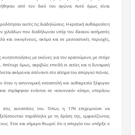
οτήθηκαν από τον δικό του αγώνα. Αυτό όμως είναι
ροδότησαν αυτές τις διαδηλώσεις. Η κρατική αυθαιρεσία η
ων χιλιάδων που διαδήλωναν υπέρ του δίκαιου αιτήματός
λά και οικογένειες, ακόμα και σε μεσοαστικές περιοχές,
κινητοποιήσεις με εκείνες για τον κρατούμενο, με στόχο
. Απέτυχε όμως, ακριβώς επειδή οι αιτίες και η δυναμική
κεται ακόμα και απέναντι στο αίτημα του απεργού πείνας.
αν όταν η αστυνομική καταστολή και αυθαιρεσία ξέφυγαν
και στράφηκαν ενάντια σε «κανονικό» κόσμο, υπεράνω
 στις αυταπάτες του. Όπως η 17Ν επιχειρούσε να
εξελίσσονταν παράλληλα με τη δράση της, εμφανίζοντας
υς. Έτσι και σήμερα θεωρεί ότι η απεργία του υπήρξε ο