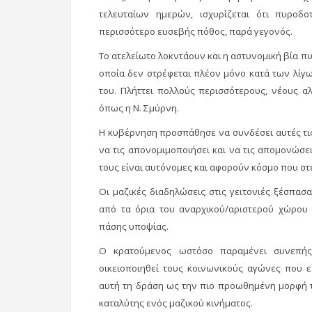
τελευταίων ημερών, ισχυρίζεται ότι πυροδ
περισσότερο ευσεβής πόθος, παρά γεγονός.
Το ατελείωτο λοκντάουν και η αστυνομική βία πυ
οποία δεν στρέφεται πλέον μόνο κατά των λίγ
του. Πλήττει πολλούς περισσότερους, νέους αλ
όπως η Ν. Σμύρνη.
Η κυβέρνηση προσπάθησε να συνδέσει αυτές τις 
να τις απονομιμοποιήσει και να τις απομονώσει
τους είναι αυτόνομες και αφορούν κόσμο που στέ
Οι μαζικές διαδηλώσεις στις γειτονιές ξέσπασ
από τα όρια του αναρχικού/αριστερού χώρου 
πάσης υποψίας.
Ο κρατούμενος ωστόσο παραμένει συνεπής
οικειοποιηθεί τους κοινωνικούς αγώνες που 
αυτή τη δράση ως την πιο προωθημένη μορφή το
καταλύτης ενός μαζικού κινήματος.