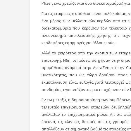
Pfizer, ενώ χρειάζονται δυο δισεκατομμύρια) γι
Για τις εταιρείες η υπόθεση είναι πολύ κρίσιμη
ένα μέρος των μελλοντικών κερδών από τα εμβ
δισεκατομμύρια που κέρδισαν τον τελευταίο 
πλεονέκτημά αποκλειστικής χρήσης της τεχν
κερδοφόρες εφαρμογές για άλλους ιούς.
Αλλά το χειρότερο από την σκοπιά των εταιρε
επιστροφή. Ηδη, οι πιέσεις οδήγησαν στην δη
προμήθειας ανάμεσα στην AstraZeneca, την Cur
μυστικότητας, που ως τώρα δρούσαν προς τ
εκμετάλλευση είναι ευλογία γιατί λειτουργεί ω
πανδημίας, εγκαινιάζοντας μια εποχή ανοικτών 
Εν τω μεταξύ, η δημοσιοποίηση των συμβάσεων
τελευταίο επιχείρημα των εταιρειών, ότι δηλαδ
ανέλαβαν το επιχειρηματικό ρίσκο. Απ ότι φα
έρευνα, τις κλινικές δοκιμές και τις γραμμ
απαλλάξουν σε σημαντικό βαθμό τις εταιρείες απ