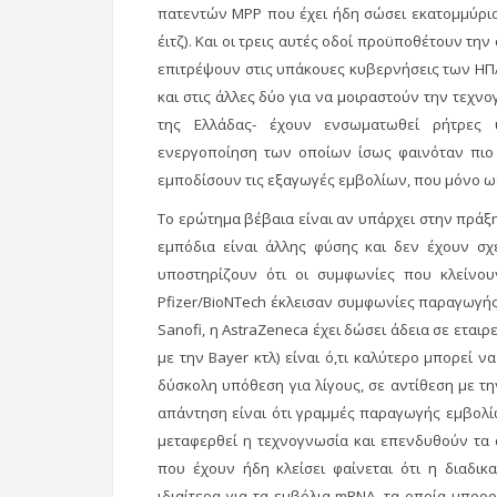
πατεντών MPP που έχει ήδη σώσει εκατομμύρια
έιτζ). Και οι τρεις αυτές οδοί προϋποθέτουν τη
επιτρέψουν στις υπάκουες κυβερνήσεις των ΗΠ
και στις άλλες δύο για να μοιραστούν την τεχνο
της Ελλάδας- έχουν ενσωματωθεί ρήτρες υπ
ενεργοποίηση των οποίων ίσως φαινόταν πιο
εμποδίσουν τις εξαγωγές εμβολίων, που μόνο ως
Το ερώτημα βέβαια είναι αν υπάρχει στην πράξ
εμπόδια είναι άλλης φύσης και δεν έχουν σχέ
υποστηρίζουν ότι οι συμφωνίες που κλείνου
Pfizer/BioNTech έκλεισαν συμφωνίες παραγωγής 
Sanofi, η AstraZeneca έχει δώσει άδεια σε εταιρ
με την Bayer κτλ) είναι ό,τι καλύτερο μπορεί να
δύσκολη υπόθεση για λίγους, σε αντίθεση με
απάντηση είναι ότι γραμμές παραγωγής εμβολ
μεταφερθεί η τεχνογνωσία και επενδυθούν τα 
που έχουν ήδη κλείσει φαίνεται ότι η διαδικ
ιδιαίτερα για τα εμβόλια mRNA, τα οποία μπο