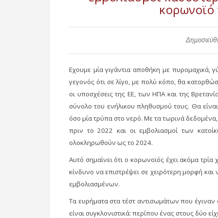
κορωνοϊό 
Δημοσιεύθη
Εχουμε μία γιγάντια αποθήκη με πυρομαχικά, γύ
γεγονός ότι σε λίγο, με πολύ κόπο, θα κατορθώ
οι υποσχέσεις της ΕΕ, των ΗΠΑ και της Βρετανία
σύνολο του ενήλικου πληθυσμού τους. Θα είνα
όσο μία τρύπα στο νερό. Με τα τωρινά δεδομένα
πριν το 2022 και οι εμβολιασμοί των κατοίκ
ολοκληρωθούν ως το 2024.
Αυτό σημαίνει ότι ο κορωνοϊός έχει ακόμα τρία 
κίνδυνο να επιστρέψει σε χειρότερη μορφή κα
εμβολιασμένων.
Τα ευρήματα στα τέστ αντισωμάτων που έγιναν σ
είναι συγκλονιστικά: περίπου ένας στους δύο εί