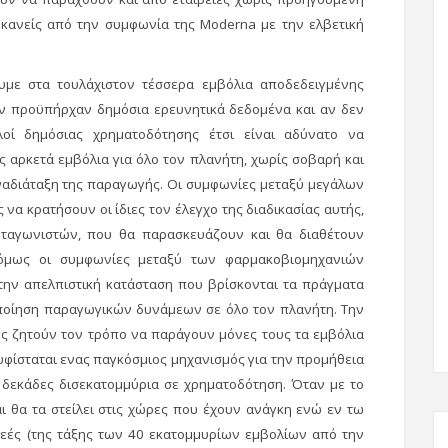
 κανείς από την συμφωνία της Moderna με την ελβετική
ε στα τουλάχιστον τέσσερα εμβόλια αποδεδειγμένης
εν προϋπήρχαν δημόσια ερευνητικά δεδομένα και αν δεν
λοί δημόσιας χρηματοδότησης έτσι είναι αδύνατο να
 αρκετά εμβόλια για όλο τον πλανήτη, χωρίς σοβαρή και
αδιάταξη της παραγωγής. Οι συμφωνίες μεταξύ μεγάλων
να κρατήσουν οι ίδιες τον έλεγχο της διαδικασίας αυτής,
ταγωνιστών, που θα παρασκευάζουν και θα διαθέτουν
 όμως οι συμφωνίες μεταξύ των φαρμακοβιομηχανιών
την απελπιστική κατάσταση που βρίσκονται τα πράγματα
οποίηση παραγωγικών δυνάμεων σε όλο τον πλανήτη. Την
ρες ζητούν τον τρόπο να παράγουν μόνες τους τα εμβόλια
 υφίσταται ενας παγκόσμιος μηχανισμός για την προμήθεια
 δεκάδες δισεκατομμύρια σε χρηματοδότηση. Όταν με το
αι θα τα στείλει στις χώρες που έχουν ανάγκη ενώ εν τω
ωρεές (της τάξης των 40 εκατομμυρίων εμβολίων από την