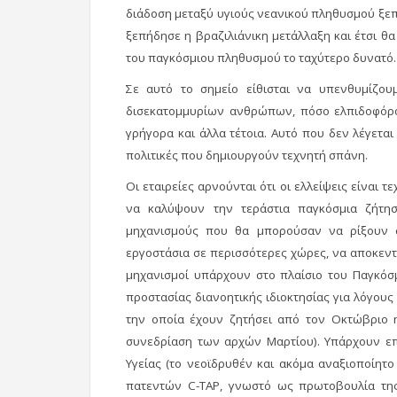
διάδοση μεταξύ υγιούς νεανικού πληθυσμού ξεπ
ξεπήδησε η βραζιλιάνικη μετάλλαξη και έτσι θα
του παγκόσμιου πληθυσμού το ταχύτερο δυνατό.
Σε αυτό το σημείο είθισται να υπενθυμίζου
δισεκατομμυρίων ανθρώπων, πόσο ελπιδοφόρο 
γρήγορα και άλλα τέτοια. Αυτό που δεν λέγεται
πολιτικές που δημιουργούν τεχνητή σπάνη.
Οι εταιρείες αρνούνται ότι οι ελλείψεις είναι τ
να καλύψουν την τεράστια παγκόσμια ζήτη
μηχανισμούς που θα μπορούσαν να ρίξουν 
εργοστάσια σε περισσότερες χώρες, να αποκεντ
μηχανισμοί υπάρχουν στο πλαίσιο του Παγκόσ
προστασίας διανοητικής ιδιοκτησίας για λόγους
την οποία έχουν ζητήσει από τον Οκτώβριο η
συνεδρίαση των αρχών Μαρτίου). Υπάρχουν επ
Υγείας (το νεοϊδρυθέν και ακόμα αναξιοποίητ
πατεντών C-TAP, γνωστό ως πρωτοβουλία της 