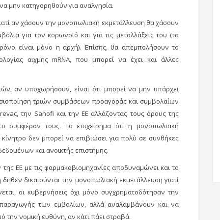
α να μην κατηγορηθούν για αναλγησία.
, γιατί αν χάσουν την μονοπωλιακή εκμετάλλευση θα χάσουν
όλια για τον κορωνοϊό και για τις μεταλλάξεις του (τα
χρόνο είναι μόνο η αρχή). Επίσης, θα απεμπολήσουν το
ολογίας αιχμής mRNA, που μπορεί να έχει και άλλες
ιών, αν υποχωρήσουν, είναι ότι μπορεί να μην υπάρχει
μοσιοποίηση τριών συμβάσεων προαγοράς και συμβολαίων
evac, την Sanofi και την ΕΕ αλλάζοντας τους όρους της
ο συμφέρον τους. Το επιχείρημα ότι η μονοπωλιακή
ς κίνητρο δεν μπορεί να επιβιώσει για πολύ σε συνθήκες
δεδομένων και ανοικτής επιστήμης.
 της ΕΕ με τις φαρμακοβιομηχανίες αποδυναμώνει και το
ή δήθεν δικαιούνται την μονοπωλιακή εκμετάλλευση γιατί
ίνεται, οι κυβερνήσεις όχι μόνο συγχρηματοδότησαν την
ές παραγωγής των εμβολίων, αλλά αναλαμβάνουν και να
ό την νομική ευθύνη, αν κάτι πάει στραβά.