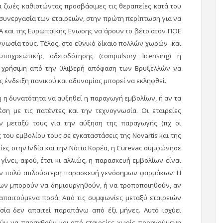
 ζωές καθιστώντας προσβάσιμες τις θεραπείες κατά του
ν συνεργασία των εταιρειών, στην πρώτη περίπτωση για να
Α και της Ευρωπαϊκής Ενωσης να άρουν το βέτο στον ΠΟΕ
γνωσία τους. Τέλος, στο εθνικό δίκαιο πολλών χωρών -και
οχρεωτικής αδειοδότησης (compulsory licensing) η
 χρήσιμη από την θλιβερή απόφαση των Βρυξελλών να
 ένδειξη πανικού και αδυναμίας μπορεί να εκληφθεί.
η η δυνατότητα να αυξηθεί η παραγωγή εμβολίων, ή αν τα
ση με τις πατέντες και την τεχνογνωσία. Οι εταιρείες
ν μεταξύ τους για την αύξηση της παραγωγής (πχ οι
του εμβολίου τους σε εγκαταστάσεις της Novartis και της
είες στην Ινδία και την Νότια Κορέα, η Curevac συμφώνησε
 γίνει, αφού, έτσι κι αλλιώς, η παρασκευή εμβολίων είναι
 την πολύ απλούστερη παρασκευή γενόσημων φαρμάκων. Η
ίων μπορούν να δημιουργηθούν, ή να τροποποιηθούν, αν
απαιτούμενα ποσά. Από τις συμφωνίες μεταξύ εταιρειών
ασία δεν απαιτεί παραπάνω από έξι μήνες. Αυτό ισχύει
ρούν να παραχθούν και από εταιρείες χωρίς προηγούμενη