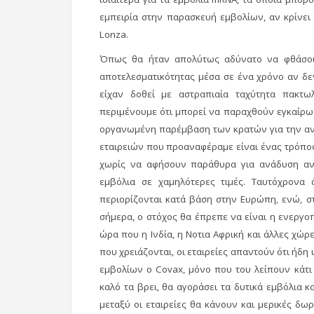
εμπειρία στην παρασκευή εμβολίων, αν κρίνει
Lonza.
Όπως θα ήταν απολύτως αδύνατο να φθάσουμ
αποτελεσματικότητας μέσα σε ένα χρόνο αν δ
είχαν δοθεί με αστραπιαία ταχύτητα πακτω
περιμένουμε ότι μπορεί να παραχθούν εγκαίρως
οργανωμένη παρέμβαση των κρατών για την αν
εταιρειών που προαναφέραμε είναι ένας τρόπος 
χωρίς να αφήσουν παράθυρα για ανάδυση αν
εμβόλια σε χαμηλότερες τιμές. Ταυτόχρονα
περιορίζονται κατά βάση στην Ευρώπη, ενώ, σ
σήμερα, ο στόχος θα έπρεπε να είναι η ενεργ
ώρα που η Ινδία, η Νοτια Αφρική και άλλες χώ
που χρειάζονται, οι εταιρείες απαντούν ότι ήδη
εμβολίων ο Covax, μόνο που του λείπουν κάτι
καλό τα βρει, θα αγοράσει τα δυτικά εμβόλια κ
μεταξύ οι εταιρείες θα κάνουν και μερικές δ