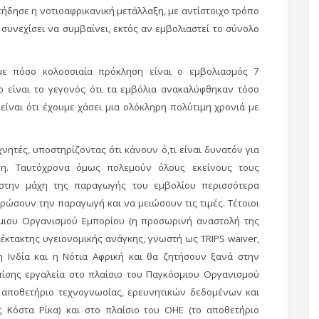
ήδησε η νοτιοαφρικανική μετάλλαξη, με αντίστοιχο τρόπο
 συνεχίσει να συμβαίνει, εκτός αν εμβολιαστεί το σύνολο
με πόσο κολοσσιαία πρόκληση είναι ο εμβολιασμός 7
είναι το γεγονός ότι τα εμβόλια ανακαλύφθηκαν τόσο
 είναι ότι έχουμε χάσει μια ολόκληρη πολύτιμη χρονιά με
εχνητές, υποστηρίζοντας ότι κάνουν ό,τι είναι δυνατόν για
ση. Ταυτόχρονα όμως πολεμούν όλους εκείνους τους
στην μάχη της παραγωγής του εμβολίου περισσότερα
ρώσουν την παραγωγή και να μειώσουν τις τιμές. Τέτοιοι
μιου Οργανισμού Εμπορίου (η προσωρινή αναστολή της
 έκτακτης υγειονομικής ανάγκης, γνωστή ως TRIPS waiver,
 Ινδία και η Νότια Αφρική και θα ζητήσουν ξανά στην
ίσης εργαλεία στο πλαίσιο του Παγκόσμιου Οργανισμού
ο αποθετήριο τεχνογνωσίας, ερευνητικών δεδομένων και
Κόστα Ρίκα) και στο πλαίσιο του ΟΗΕ (το αποθετήριο