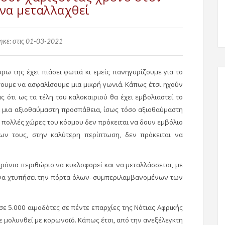
να μεταλλαχθεί
κε: στις 01-03-2021
ρω της έχει πιάσει φωτιά κι εμείς πανηγυρίζουμε για το
σουμε να ασφαλίσουμε μια μικρή γωνιά. Κάπως έτσι ηχούν
ς ότι ως τα τέλη του καλοκαιριού θα έχει εμβολιαστεί το
ι μια αξιοθαύμαστη προσπάθεια, ίσως τόσο αξιοθαύμαστη
, πολλές χώρες του κόσμου δεν πρόκειται να δουν εμβόλιο
ων τους, στην καλύτερη περίπτωση, δεν πρόκειται να
χρόνια περιθώριο να κυκλοφορεί και να μεταλλάσσεται, με
ι να χτυπήσει την πόρτα όλων- συμπεριλαμβανομένων των
ε 5.000 αιμοδότες σε πέντε επαρχίες της Νότιας Αφρικής
χε μολυνθεί με κορωνοϊό. Κάπως έτσι, από την ανεξέλεγκτη