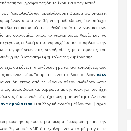
πόφασή του, γράφοντας ότι το έκρινε συνταγματικό.
η των Λοιμωξιολόγων, αμφιβάλλουμε βάσιμα ότι υπάρχει
 διορισμένων από την κυβέρνηση ανθρώπων, δεν υπάρχει
ται εδώ και καιρό μέσα στο θολό τοπίο των SMS και των
ς της οικονομίας όπως το λιανεμπόριο. Χωρίς καν να
το γεγονός δηλαδή ότι το νομοσχέδιο που προβλέπει την
σω απαγορεύσεων στις συναθροίσεις με αποφάσεις του
νικά ξημερώματα στην Εφημερίδα της κυβέρνησης.
εν έχει να κάνει η απαγόρευση με τις κινητοποιήσεις των
υς καταναλωτές». Το πρώτο, είναι το κλασικό πλέον
«δεν
αίνει ότι εκτός από το κλασικό πλέον ανέκδοτο «στις
ο ιός μεταδίδεται και σύμφωνα με την ιδιότητα που έχει
ζόμενος ή καταναλωτής, έχει μικρή πιθανότητα. Αν είναι
ννάνε αρρώστια»
. Η συλλογική ανοσία μάλλον που ψάχνει
 ενημέρωση», αρκούσε μία ακόμα διευκρίνιση από την
λοκυβερνητικά ΜΜΕ ότι «χαλαρώνουν τα μέτρα για τις