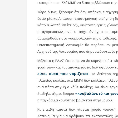
ευκαιρία σε πολλά ΜΜΕ να διαστρεβλώσουν την α
Τώρα όμως, ξέρουμε ότι δεν υπάρχει εισήγησ
έστω μία κατ’επίφαση επιστημονική εισήγηση
κάποια «απλή επέτειος», κινητοποιήσεις γίνον
απαγορεύσεων, ενώ υπάρχει άνοιγμα σε τομεί
αναφερθούμε στο «συμβολισμό» της υπόθεσης, 
Πανεπιστημιακή Αστυνομία θα περάσει εν μέ
Αρχηγού της Αστυνομίας που δημοσιεύονται ξαφ
Μάλιστα η ΕΛ.ΑΣ έσπευσε να διευκρινίσει ότι «δ
φοιτητών» και «οι απαγορεύσεις δεν αφορούν το
είναι αυτό που νομίζετε».
Το δεύτερο σημ
πλατείες κολλάει στα ΜΜΜ δεν κολλάει», πλέον 
ανά πάσα στιγμή ο κάθε πολίτης. Αν είναι εργα
διαδηλωτής, οι δρόμοι
«κουβαλάνε ιό και γε
η παγκόσμια κοινότητα βρίσκεται στην Ερμού.
Κι επειδή τίποτα δεν γίνεται χωρίς «σωστή
Αστυνομία για να γράψουν τα εκατοντάδες φι