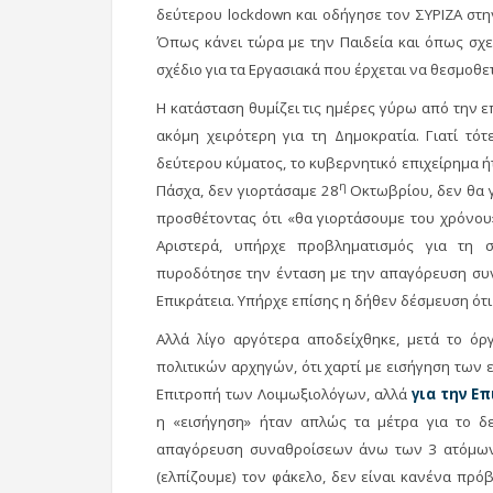
δεύτερου lockdown και οδήγησε τον ΣΥΡΙΖΑ στ
Όπως κάνει τώρα με την Παιδεία και όπως σχε
σχέδιο για τα Εργασιακά που έρχεται να θεσμοθε
Η κατάσταση θυμίζει τις ημέρες γύρω από την ε
ακόμη χειρότερη για τη Δημοκρατία. Γιατί τ
δεύτερου κύματος, το κυβερνητικό επιχείρημα ήτ
η
Πάσχα, δεν γιορτάσαμε 28
Οκτωβρίου, δεν θα 
προσθέτοντας ότι «θα γιορτάσουμε του χρόνου
Αριστερά, υπήρχε προβληματισμός για τη 
πυροδότησε την ένταση με την απαγόρευση συν
Επικράτεια. Υπήρχε επίσης η δήθεν δέσμευση ότ
Αλλά λίγο αργότερα αποδείχθηκε, μετά το όρ
πολιτικών αρχηγών, ότι χαρτί με εισήγηση των
Επιτροπή των Λοιμωξιολόγων, αλλά
για την Ε
η «εισήγηση» ήταν απλώς τα μέτρα για το δ
απαγόρευση συναθροίσεων άνω των 3 ατόμων. 
(ελπίζουμε) τον φάκελο, δεν είναι κανένα πρό