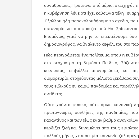
συναθροίσεις. Προτείνω από αύριο, ο αρχηγός της
η κυβέρνηση λένε ότι έχει καύσωνα τέλη Γενάρη
Εξάλλου ήδη παρακολουθήσαμε το σχέδιο, που μ
αστυνομία να αποφασίζει πού θα βρίσκονται 
Επομένως, γιατί να μην το επεκτείνουμε όσο 
δημοσιογράφος, να βγάλει το κεφάλι του στο παρά
Πώς περιγράφεται ένα πολίτευμα όπου η κυβέρν
στο στόχαστρο τη δημόσια Παιδεία, βάζοντας
κοινωνίας, επιβάλλει απαγορεύσεις και πε
διαμαρτυρία, στοχεύοντας μάλιστα ξεκάθαρα συγ
τους ειδικούς εν καιρώ πανδημίας και παράλλ
αντίθετο;
Ούτε χούντα φυσικά, ούτε όμως κανονική δη
πρωτόγνωρες συνθήκες της πανδημίας, που 
καραντίνας και των (έως έναν βαθμό αναγκαίων)
κερδίζει ζωή και δυναμώνει από τους εφιάλτες
πολλούς μήνες χτυπάει μία κοινωνία ζαλισμένη