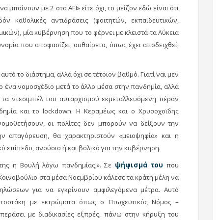
α μπαίνουν με 2 στα ΑΕΙ» είτε όχι, το μείζον εδώ είναι ότι
ν καθολικές αντιδράσεις (φοιτητών, εκπαιδευτικών,
ικών), μία κυβέρνηση που το φέρνει με κλειστά τα Λύκεια
υνομία που αποφασίζει, αυθαίρετα, όπως έχει αποδειχθεί,
αυτό το διάστημα, αλλά όχι σε τέτοιον βαθμό. Γιατί ναι μεν
ο ένα νομοσχέδιο μετά το άλλο μέσα στην πανδημία, αλλά
ι τα ντεσιμπέλ του αυταρχισμού εκμεταλλευόμενη πέραν
ημία και το lockdown. Η Κεραμέως και ο Χρυσοχοϊδης
ομοθετήσουν, οι πολίτες δεν μπορούν να δείξουν την
ην απαγόρευση, θα χαρακτηριστούν «μειοψηφία» και η
ό επίπεδο, ανούσιο ή και βολικό για την κυβέρνηση.
 της η Βουλή λόγω πανδημίας;». Σε
ψήφισμά του
που
Κοινοβούλιο στα μέσα Νοεμβρίου κάλεσε τα κράτη μέλη να
ηλώσεων για να εγκρίνουν αμφιλεγόμενα μέτρα. Αυτό
τσοτάκη με εκτρώματα όπως ο Πτωχευτικός Νόμος –
 περάσει με διαδικασίες εξπρές, πάνω στην κήρυξη του