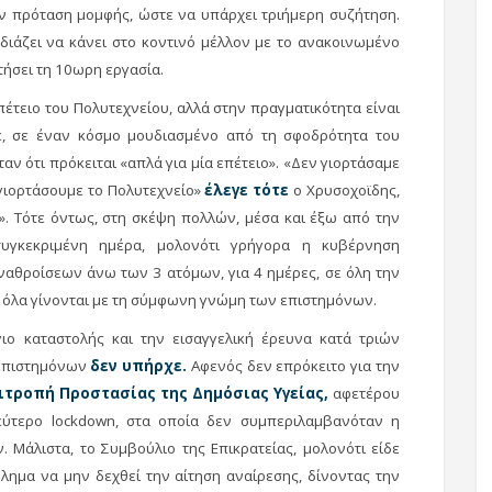
ην πρόταση μομφής, ώστε να υπάρχει τριήμερη συζήτηση.
διάζει να κάνει στο κοντινό μέλλον με το ανακοινωμένο
τήσει τη 10ωρη εργασία.
πέτειο του Πολυτεχνείου, αλλά στην πραγματικότητα είναι
ότε, σε έναν κόσμο μουδιασμένο από τη σφοδρότητα του
αν ότι πρόκειται «απλά για μία επέτειο». «Δεν γιορτάσαμε
γιορτάσουμε το Πολυτεχνείο»
έλεγε τότε
ο Χρυσοχοϊδης,
». Τότε όντως, στη σκέψη πολλών, μέσα και έξω από την
συγκεκριμένη ημέρα, μολονότι γρήγορα η κυβέρνηση
αθροίσεων άνω των 3 ατόμων, για 4 ημέρες, σε όλη την
ι όλα γίνονται με τη σύμφωνη γνώμη των επιστημόνων.
γιο καταστολής και την εισαγγελική έρευνα κατά τριών
 επιστημόνων
δεν υπήρχε.
Αφενός δεν επρόκειτο για την
πιτροπή Προστασίας της Δημόσιας Υγείας,
αφετέρου
εύτερο lockdown, στα οποία δεν συμπεριλαμβανόταν η
Μάλιστα, το Συμβούλιο της Επικρατείας, μολονότι είδε
βλημα να μην δεχθεί την αίτηση αναίρεσης, δίνοντας την