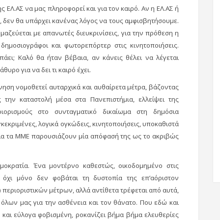
 ΕΛ.ΑΣ να μας πληροφορεί και για τον καιρό. Αν η ΕΛ.ΑΣ ή
, δεν θα υπάρχει κανένας λόγος να τους αμφισβητήσουμε.
αζεύεται με απανωτές διευκρινίσεις, για την πρόθεση η
δημοσιογράφοι και φωτορεπόρτερ στις κινητοποιήσεις.
πάει; Καλό θα ήταν βέβαια, αν κάνεις θέλει να λέγεται
θυρο για να δει τι καιρό έχει.
ηση νομοθετεί αυταρχικά και αυθαίρετα μέτρα, βάζοντας
 την καταστολή μέσα στα Πανεπιστήμια, ελλείψει της
ριορισμούς στο συνταγματικό δικαίωμα στη δημόσια
κεκριμένες, λογικά ογκώδεις, κινητοποιήσεις, υποκαθιστά
ηλα τα ΜΜΕ παρουσιάζουν μία απόφασή της ως το ακριβώς
μοκρατία. Ένα μοντέρνο καθεστώς, οικοδομημένο στις
όχι μόνο δεν φοβάται τη δυστοπία της επ’αόριστον
 περιοριστικών μέτρων, αλλά αντίθετα τρέφεται από αυτά,
 όλων μας για την ασθένεια και τον θάνατο. Που εδώ και
 και εύλογα φοβισμένη, ροκανίζει βήμα βήμα ελευθερίες