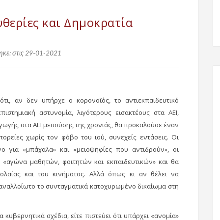
υθερίες και Δημοκρατία
κε: στις 29-01-2021
ι, αν δεν υπήρχε ο κορονοϊός, το αντιεκπαιδευτικό
στημιακή αστυνομία, λιγότερους εισακτέους στα ΑΕΙ,
γωγής στα ΑΕΙ μεσούσης της χρονιάς, θα προκαλούσε έναν
 πορείες χωρίς τον φόβο του ιού, συνεχείς εντάσεις. Οι
ο για «μπάχαλα» και «μειοψηφίες που αντιδρούν», οι
ν «αγώνα μαθητών, φοιτητών και εκπαιδευτικών» και θα
εολαίας και του κινήματος. Αλλά όπως κι αν θέλει να
ε αναλλοίωτο το συνταγματικά κατοχυρωμένο δικαίωμα στη
α κυβερνητικά σχέδια, είτε πιστεύει ότι υπάρχει «ανομία»