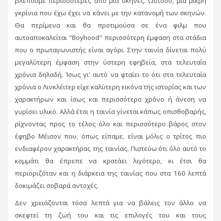
βλέπουμε περισσότερες από μία σκηνές. Ωστόσο, μια μικρή
γκρίνια που έχω έχει να κάνει με την κατανομή των σκηνών.
Θα περίμενα και θα προτιμούσα σε ένα φιλμ που
αυτοαποκαλείται "Boyhood" περισσότερη έμφαση στα στάδια
που ο πρωταγωνιστής είναι αγόρι. Στην ταινία δίνεται πολύ
μεγαλύτερη έμφαση στην ύστερη εφηβεία, στα τελευταία
χρόνια δηλαδή. Ίσως γι' αυτό να φταίει το ότι στα τελευταία
χρόνια ο Λινκλέιτερ είχε καλύτερη εικόνα της ιστορίας και των
χαρακτήρων και ίσως και περισσότερο χρόνο ή άνεση να
γυρίσει υλικό. Αλλά έτσι η ταινία γίνεται κάπως οπισθοβαρής,
ρίχνοντας προς το τέλος όλο και περισσότερο βάρος στον
έφηβο Μέισον που, όπως είπαμε, είναι μόλις ο τρίτος πιο
ενδιαφέρον χαρακτήρας της ταινίας. Πιστεύω ότι όλο αυτό το
κομμάτι θα έπρεπε να κρατάει λιγότερο, κι έτσι θα
περιοριζόταν και η διάρκεια της ταινίας που στα 160 λεπτά
δοκιμάζει σοβαρά αντοχές.
Δεν χρειάζονται τόσα λεπτά για να βάλεις τον άλλο να
σκεφτεί τη ζωή του και τις επιλογές του και τους