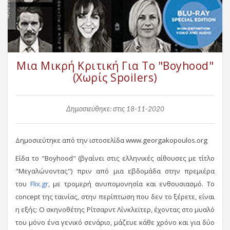
Μια Μικρή Κριτική Για Το "Boyhood"
(Xωρίς Spoilers)
Δημοσιεύθηκε: στις 18-11-2020
Δημοσιεύτηκε από την ιστοσελίδα www.georgakopoulos.org
Είδα το "Boyhood" (βγαίνει στις ελληνικές αίθουσες με τίτλο
"Μεγαλώνοντας") πριν από μια εβδομάδα στην πρεμιέρα
του
Flix.gr
, με τρομερή ανυπομονησία και ενθουσιασμό. Το
concept της ταινίας, στην περίπτωση που δεν το ξέρετε, είναι
η εξής: Ο σκηνοθέτης Ρίτσαρντ Λίνκλεϊτερ, έχοντας στο μυαλό
του μόνο ένα γενικό σενάριο, μάζευε κάθε χρόνο και για δύο