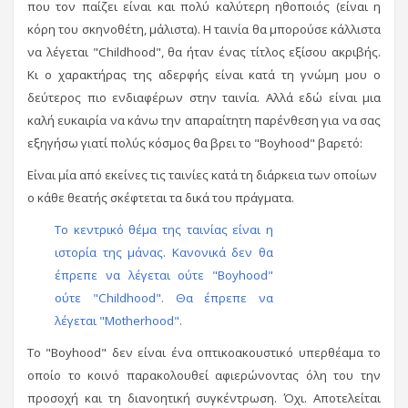
που τον παίζει είναι και πολύ καλύτερη ηθοποιός (είναι η
κόρη του σκηνοθέτη, μάλιστα). Η ταινία θα μπορούσε κάλλιστα
να λέγεται "Childhood", θα ήταν ένας τίτλος εξίσου ακριβής.
Κι ο χαρακτήρας της αδερφής είναι κατά τη γνώμη μου ο
δεύτερος πιο ενδιαφέρων στην ταινία. Αλλά εδώ είναι μια
καλή ευκαιρία να κάνω την απαραίτητη παρένθεση για να σας
εξηγήσω γιατί πολύς κόσμος θα βρει το "Boyhood" βαρετό:
Είναι μία από εκείνες τις ταινίες κατά τη διάρκεια των οποίων
ο κάθε θεατής σκέφτεται τα δικά του πράγματα.
Το κεντρικό θέμα της ταινίας είναι η
ιστορία της μάνας. Κανονικά δεν θα
έπρεπε να λέγεται ούτε "Boyhood"
ούτε "Childhood". Θα έπρεπε να
λέγεται "Motherhood".
Το "Boyhood" δεν είναι ένα οπτικοακουστικό υπερθέαμα το
οποίο το κοινό παρακολουθεί αφιερώνοντας όλη του την
προσοχή και τη διανοητική συγκέντρωση. Όχι. Αποτελείται