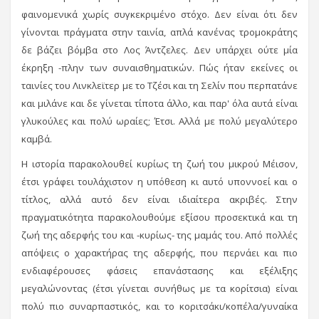
φαινομενικά χωρίς συγκεκριμένο στόχο. Δεν είναι ότι δεν
γίνονται πράγματα στην ταινία, απλά κανένας τρομοκράτης
δε βάζει βόμβα στο Λος Άντζελες. Δεν υπάρχει ούτε μία
έκρηξη -πλην των συναισθηματικών. Πώς ήταν εκείνες οι
ταινίες του Λινκλεϊτερ με το Τζέσι και τη Σελίν που περπατάνε
και μιλάνε και δε γίνεται τίποτα άλλο, και παρ' όλα αυτά είναι
γλυκούλες και πολύ ωραίες; Έτσι. Αλλά με πολύ μεγαλύτερο
καμβά.
Η ιστορία παρακολουθεί κυρίως τη ζωή του μικρού Μέισον,
έτσι γράφει τουλάχιστον η υπόθεση κι αυτό υποννοεί και ο
τίτλος, αλλά αυτό δεν είναι ιδιαίτερα ακριβές. Στην
πραγματικότητα παρακολουθούμε εξίσου προσεκτικά και τη
ζωή της αδερφής του και -κυρίως- της μαμάς του. Από πολλές
απόψεις ο χαρακτήρας της αδερφής, που περνάει και πιο
ενδιαφέρουσες φάσεις επανάστασης και εξέλιξης
μεγαλώνοντας (έτσι γίνεται συνήθως με τα κορίτσια) είναι
πολύ πιο συναρπαστικός, και το κοριτσάκι/κοπέλα/γυναίκα