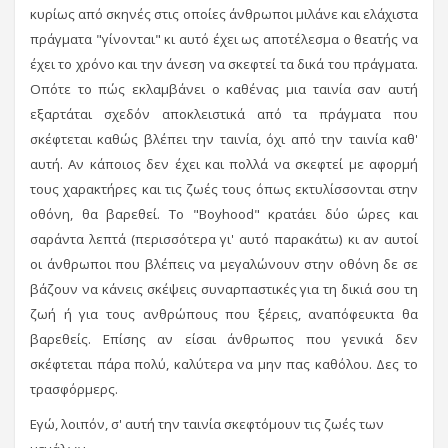
κυρίως από σκηνές στις οποίες άνθρωποι μιλάνε και ελάχιστα
πράγματα "γίνονται" κι αυτό έχει ως αποτέλεσμα ο θεατής να
έχει το χρόνο και την άνεση να σκεφτεί τα δικά του πράγματα.
Οπότε το πώς εκλαμβάνει ο καθένας μια ταινία σαν αυτή
εξαρτάται σχεδόν αποκλειστικά από τα πράγματα που
σκέφτεται καθώς βλέπει την ταινία, όχι από την ταινία καθ'
αυτή. Αν κάποιος δεν έχει και πολλά να σκεφτεί με αφορμή
τους χαρακτήρες και τις ζωές τους όπως εκτυλίσσονται στην
οθόνη, θα βαρεθεί. Το "Boyhood" κρατάει δύο ώρες και
σαράντα λεπτά (περισσότερα γι' αυτό παρακάτω) κι αν αυτοί
οι άνθρωποι που βλέπεις να μεγαλώνουν στην οθόνη δε σε
βάζουν να κάνεις σκέψεις συναρπαστικές για τη δικιά σου τη
ζωή ή για τους ανθρώπους που ξέρεις, αναπόφευκτα θα
βαρεθείς. Επίσης αν είσαι άνθρωπος που γενικά δεν
σκέφτεται πάρα πολύ, καλύτερα να μην πας καθόλου. Δες το
τρασφόρμερς.
Εγώ, λοιπόν, σ' αυτή την ταινία σκεφτόμουν τις ζωές των