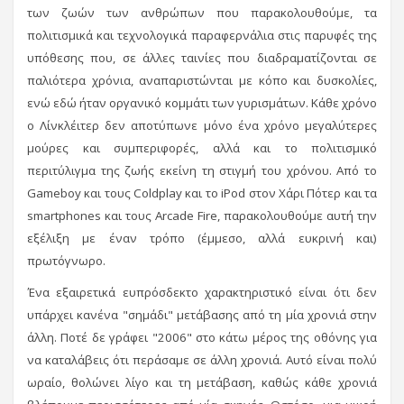
των ζωών των ανθρώπων που παρακολουθούμε, τα
πολιτισμικά και τεχνολογικά παραφερνάλια στις παρυφές της
υπόθεσης που, σε άλλες ταινίες που διαδραματίζονται σε
παλιότερα χρόνια, αναπαριστώνται με κόπο και δυσκολίες,
ενώ εδώ ήταν οργανικό κομμάτι των γυρισμάτων. Κάθε χρόνο
ο Λίνκλέιτερ δεν αποτύπωνε μόνο ένα χρόνο μεγαλύτερες
μούρες και συμπεριφορές, αλλά και το πολιτισμικό
περιτύλιγμα της ζωής εκείνη τη στιγμή του χρόνου. Από το
Gameboy και τους Coldplay και το iPod στον Χάρι Πότερ και τα
smartphones και τους Arcade Fire, παρακολουθούμε αυτή την
εξέλιξη με έναν τρόπο (έμμεσο, αλλά ευκρινή και)
πρωτόγνωρο.
Ένα εξαιρετικά ευπρόσδεκτο χαρακτηριστικό είναι ότι δεν
υπάρχει κανένα "σημάδι" μετάβασης από τη μία χρονιά στην
άλλη. Ποτέ δε γράφει "2006" στο κάτω μέρος της οθόνης για
να καταλάβεις ότι περάσαμε σε άλλη χρονιά. Αυτό είναι πολύ
ωραίο, θολώνει λίγο και τη μετάβαση, καθώς κάθε χρονιά