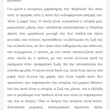
μεγάλων.
Για εμένα ο κεντρικός χαρακτήρας του "Boyhood" δεν ήταν
ούτε το αγοράκι ούτε η πολύ πιο ενδιαφέρουσα αδερφή του.
Ήταν η μαμά τους. Η ταινία είναι ουσιαστικά η ιστορία μιας
μικροαστής μάνας (την υποδύεται καταπληκτικά η Πατρίσια
Αρκέτ) που μεγαλώνει μοναχή της δυο παιδιά και κάνει
γενναίες και τιτάνιες προσπάθειες να βελτιώσει τη ζωή της
και τη δικιά τους. Αν δεν ήταν τόσο καθημερινός και ταπεινός
και τετριμμένος ο τρόπος με τον οποίο απεικονίζεται αυτό
στην ταινία (κι ο τρόπος με τον οποίο γίνονται αυτά τα
πράγματα στην πραγματική ζωή), θα την αποκαλούσα πιο
εύκολα ηρωίδα. Η ταινία είναι δικιά της, είναι ένας ύμνος στη
μαμά, στην έννοια της μαμάς. Δεν είναι τυχαίο αυτό, δεν
προκύπτει σαν παραπροϊόν της ιστορίας του μικρού Μέισον,
ίσα ίσα, αυτή είναι η ιστορία, η ζωή της μάνας, και η εξέλιξη
και το μεγάλωμα των παιδιών είναι που είναι το παραπροϊόν
της. Και οι άντρες; Όλοι οι άντρες της ιστορίας είναι losers,
διανοητικά μειράκια, ελαττωματικά προϊόντα. Άλλοι