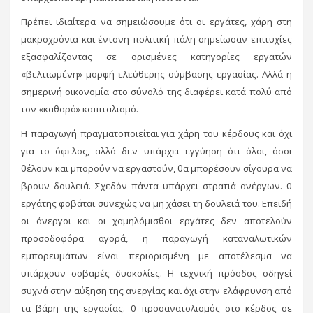
Πρέπει ιδιαίτερα να σημειώσουμε ότι οι εργάτες, χάρη στη
μακροχρόνια και έντονη πολιτική πάλη σημείωσαν επιτυχίες
εξασφαλίζοντας σε ορισμένες κατηγορίες εργατών
«βελτιωμένη» μορφή ελεύθερης σύμβασης εργασίας. Αλλά η
σημερινή οικονομία στο σύνολό της διαφέρει κατά πολύ από
τον «καθαρό» καπιταλισμό.
Η παραγωγή πραγματοποιείται για χάρη του κέρδους και όχι
για το όφελος, αλλά δεν υπάρχει εγγύηση ότι όλοι, όσοι
θέλουν και μπορούν να εργαστούν, θα μπορέσουν σίγουρα να
βρουν δουλειά. Σχεδόν πάντα υπάρχει στρατιά ανέργων. 0
εργάτης φοβάται συνεχώς να μη χάσει τη δουλειά του. Επειδή
οι άνεργοι και οι χαμηλόμισθοι εργάτες δεν αποτελούν
προσοδοφόρα αγορά, η παραγωγή καταναλωτικών
εμπορευμάτων είναι περιορισμένη με αποτέλεσμα να
υπάρχουν σοβαρές δυσκολίες. Η τεχνική πρόοδος οδηγεί
συχνά στην αύξηση της ανεργίας και όχι στην ελάφρυνση από
τα βάρη της εργασίας. 0 προσανατολισμός στο κέρδος σε