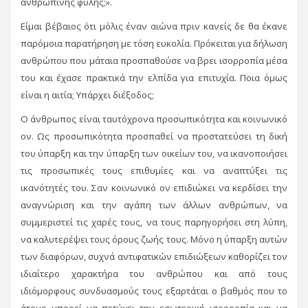
ανθρώπινης φυλής;».
Είμαι βέβαιος ότι μόλις έναν αιώνα πριν κανείς δε θα έκανε
παρόμοια παρατήρηση με τόση ευκολία. Πρόκειται για δήλωση
ανθρώπου που μάταια προσπαθούσε να βρει ισορροπία μέσα
του και έχασε πρακτικά την ελπίδα για επιτυχία. Ποια όμως
είναι η αιτία; Υπάρχει διέξοδος;
Ο άνθρωπος είναι ταυτόχρονα προσωπικότητα και κοινωνικό
ον. Ως προσωπικότητα προσπαθεί να προστατεύσει τη δική
του ύπαρξη και την ύπαρξη των οικείων του, να ικανοποιήσει
τις προσωπικές τους επιθυμίες και να αναπτύξει τις
ικανότητές του. Σαν κοινωνικό ον επιδιώκει να κερδίσει την
αναγνώριση και την αγάπη των άλλων ανθρώπων, να
συμμεριστεί τις χαρές τους, να τους παρηγορήσει στη λύπη,
να καλυτερέψει τους όρους ζωής τους. Μόνο η ύπαρξη αυτών
των διαφόρων, συχνά αντιφατικών επιδιώξεων καθορίζει τον
ιδιαίτερο χαρακτήρα του ανθρώπου και από τους
ιδιόμορφους συνδυασμούς τους εξαρτάται ο βαθμός που το