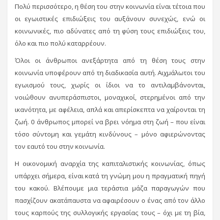
Πολύ περισσότερο, η θέση του στην κοινωνία είναι τέτοια που
οι εγωιστικές επιδιώξεις του αυξάνουν συνεχώς, ενώ οι
κοινωνικές, πιο αδύνατες από τη φύση τους επιδιώξεις του,
όλο και πιο πολύ καταρρέουν.
Όλοι οι άνθρωποι ανεξάρτητα από τη θέση τους στην
κοινωνία υποφέρουν από τη διαδικασία αυτή. Αιχμάλωτοι του
εγωισμού τους, χωρίς οι ίδιοι να το αντιλαμβάνονται,
νοιώθουν ανυπεράσπιστοι, μοναχικοί, στερημένοι από την
ικανότητα, με αφέλεια, απλά και απερίσκεπτα να χαίρονται τη
ζωή. 0 άνθρωπος μπορεί να βρει νόημα στη ζωή – που είναι
τόσο σύντομη και γεμάτη κινδύνους – μόνο αφιερώνοντας
τον εαυτό του στην κοινωνία.
Η οικονομική αναρχία της καπιταλιστικής κοινωνίας, όπως
υπάρχει σήμερα, είναι κατά τη γνώμη μου η πραγματική πηγή
του κακού. Βλέπουμε μια τεράστια μάζα παραγωγών που
πασχίζουν ακατάπαυστα να αφαιρέσουν ο ένας από τον άλλο
τους καρπούς της συλλογικής εργασίας τους – όχι με τη βία,