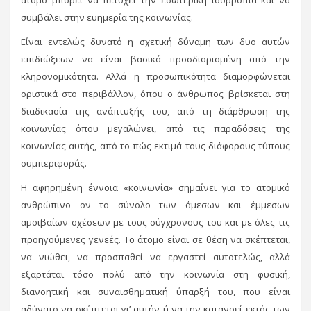
άτομο μπορεί να πετύχει την εσωτερική ισορροπία και να
συμβάλει στην ευημερία της κοινωνίας.
Είναι εντελώς δυνατό η σχετική δύναμη των δυο αυτών
επιδιώξεων να είναι βασικά προσδιορισμένη από την
κληρονομικότητα. Αλλά η προσωπικότητα διαμορφώνεται
οριστικά στο περιβάλλον, όπου ο άνθρωπος βρίσκεται στη
διαδικασία της ανάπτυξής του, από τη διάρθρωση της
κοινωνίας όπου μεγαλώνει, από τις παραδόσεις της
κοινωνίας αυτής, από το πώς εκτιμά τους διάφορους τύπους
συμπεριφοράς.
Η αφηρημένη έννοια «κοινωνία» σημαίνει για το ατομικό
ανθρώπινο ον το σύνολο των άμεσων και έμμεσων
αμοιβαίων σχέσεων με τους σύγχρονους του και με όλες τις
προηγούμενες γενεές. Το άτομο είναι σε θέση να σκέπτεται,
να νιώθει, να προσπαθεί να εργαστεί αυτοτελώς, αλλά
εξαρτάται τόσο πολύ από την κοινωνία στη φυσική,
διανοητική και συναισθηματική ύπαρξή του, που είναι
αδύνατο να σκέπτεται γι’ αυτήν ή να την κατανοεί εκτός των