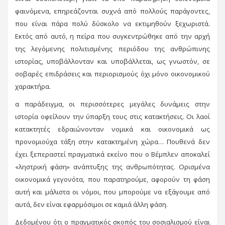
φαινόμενα, επηρεάζονται συχνά από πολλούς παράγοντες,
που είναι πάρα πολύ δύσκολο να εκτιμηθούν ξεχωριστά.
Εκτός από αυτό, η πείρα που συγκεντρώθηκε από την αρχή
της λεγόμενης πολιτισμένης περιόδου της ανθρώπινης
ιστορίας, υποβάλλονταν
και υποβάλλεται, ως γνωστόν, σε
σοβαρές επιδράσεις και περιορισμούς όχι μόνο οικονομικού
χαρακτήρα.
α παράδειγμα, οι περισσότερες μεγάλες δυνάμεις στην
ιστορία οφείλουν την ύπαρξη τους στις κατακτήσεις. Οι λαοί
κατακτητές εδραιώνονταν νομικά και οικονομικά ως
προνομιούχα τάξη στην κατακτημένη χώρα… Πουθενά δεν
έχει ξεπεραστεί πραγματικά εκείνο που ο Βέμπλεν αποκαλεί
«ληστρική φάση» ανάπτυξης της ανθρωπότητας. Ορισμένα
οικονομικά γεγονότα, που παρατηρούμε, αφορούν τη φάση
αυτή και μάλιστα οι νόμοι, που μπορούμε να εξάγουμε από
αυτά, δεν είναι εφαρμόσιμοι σε καμιά άλλη φάση.
Δεδομένου ότι ο πραγματικός σκοπός του σοσιαλισμού είναι