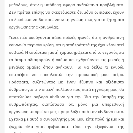
μεθόδους, όταν η υπόθεση αφορά ανθρώπινα προβλήματα.
Δεν πρέπει επίσης να σκεφτόμαστε ότι μόνο οι ειδικοί έχουν
το δικαίωμα να διατυπώνουν τη γνώμη τους για τα ζητήματα
οργάνωσης της κοινωνίας.
Τελευταία ακούγονται πάρα πολλές φωνές ότι η ανθρώπινη
κοινωνία περνάει κρίση, ότι η σταθερότητά της έχει κλονιστεί
σοβαρά. Η κατάσταση αυτή χαρακτηρίζεται από το γεγονός ότι
τα άτομα αδιαφορούν ή ακόμα και εχθρεύονται τις μικρές ή
μεγάλες ομάδες όπου ανήκουν. Για να δείξω τι εννοώ,
επιτρέψτε να επικαλεστώ την προσωπική μου πείρα.
Πρόσφατα, συζητώντας με έναν έξυπνο και αξιόπιστο
άνθρωπο για την απειλή πολέμου που, κατά τη γνώμη μου, θα
αποτελούσε σοβαρό κίνδυνο για την ίδια την ύπαρξη της
ανθρωπότητας, διαπίστωσα ότι μόνο μια υπερεθνική
οργάνωση μπορεί να μας προφυλάξει από τον κίνδυνο αυτό.
Σχετικά με αυτό ο συνομιλητής μου, μου είπε πολύ ήρεμα και
ψυχρά: «Μα γιατί φοβόσαστε τόσο την εξαφάνιση της